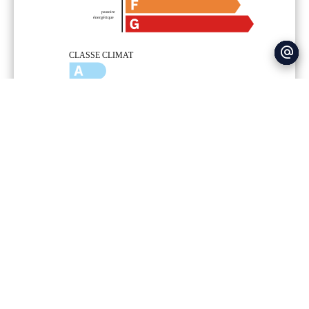
Mentions légales
Provision sur charges récupérables
30 €
/ Mois
Honoraires locataire
509 €